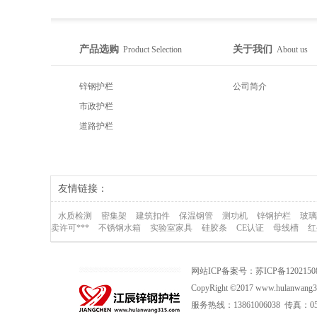
产品选购
关于我们
Product Selection
About us
锌钢护栏
公司简介
市政护栏
道路护栏
友情链接：
水质检测
密集架
建筑扣件
保温钢管
测功机
锌钢护栏
玻璃
卖许可***
不锈钢水箱
实验室家具
硅胶条
CE认证
母线槽
红
网站ICP备案号：
苏ICP备120215
CopyRight ©2017 www.hulan
服务热线：13861006038 传真：0519