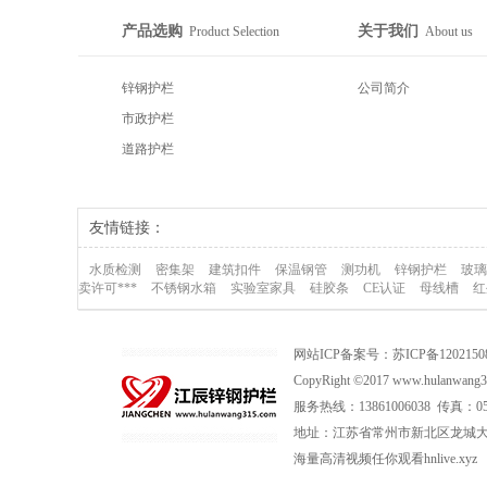
产品选购
关于我们
Product Selection
About us
锌钢护栏
公司简介
市政护栏
道路护栏
友情链接：
水质检测
密集架
建筑扣件
保温钢管
测功机
锌钢护栏
玻璃
卖许可***
不锈钢水箱
实验室家具
硅胶条
CE认证
母线槽
红
网站ICP备案号：
苏ICP备120215
CopyRight ©2017 www.hulan
服务热线：13861006038 传真：0519
地址：江苏省常州市新北区龙城大道
海量高清视频任你观看hnlive.xyz