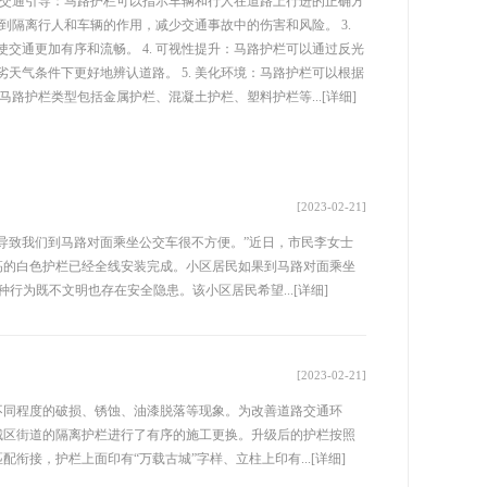
. 交通引导：马路护栏可以指示车辆和行人在道路上行进的正确方
起到隔离行人和车辆的作用，减少交通事故中的伤害和风险。 3.
交通更加有序和流畅。 4. 可视性提升：马路护栏可以通过反光
天气条件下更好地辨认道路。 5. 美化环境：马路护栏可以根据
马路护栏类型包括金属护栏、混凝土护栏、塑料护栏等...
[详细]
[2023-02-21]
导致我们到马路对面乘坐公交车很不方便。”近日，市民李女士
米高的白色护栏已经全线安装完成。小区居民如果到马路对面乘坐
行为既不文明也存在安全隐患。该小区居民希望...
[详细]
[2023-02-21]
不同程度的破损、锈蚀、油漆脱落等现象。为改善道路交通环
城区街道的隔离护栏进行了有序的施工更换。升级后的护栏按照
衔接，护栏上面印有“万载古城”字样、立柱上印有...
[详细]