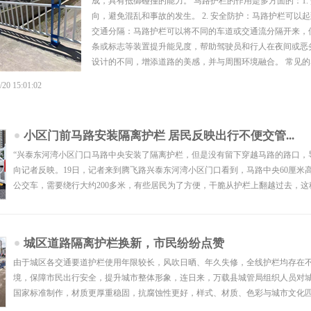
成，具有抵御碰撞的能力。 马路护栏的作用是多方面的：1
向，避免混乱和事故的发生。 2. 安全防护：马路护栏可以
交通分隔：马路护栏可以将不同的车道或交通流分隔开来，使
条或标志等装置提升能见度，帮助驾驶员和行人在夜间或恶劣
设计的不同，增添道路的美感，并与周围环境融合。 常见的
0 15:01:02
小区门前马路安装隔离护栏 居民反映出行不便交管...
“兴泰东河湾小区门口马路中央安装了隔离护栏，但是没有留下穿越马路的路口，
向记者反映。19日，记者来到腾飞路兴泰东河湾小区门口看到，马路中央60厘
公交车，需要绕行大约200多米，有些居民为了方便，干脆从护栏上翻越过去，这种
城区道路隔离护栏换新，市民纷纷点赞
由于城区各交通要道护栏使用年限较长，风吹日晒、年久失修，全线护栏均存在
境，保障市民出行安全，提升城市整体形象，连日来，万载县城管局组织人员对
国家标准制作，材质更厚重稳固，抗腐蚀性更好，样式、材质、色彩与城市文化匹配