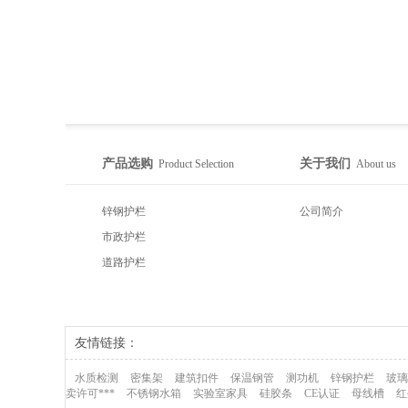
产品选购
关于我们
Product Selection
About us
锌钢护栏
公司简介
市政护栏
道路护栏
友情链接：
水质检测
密集架
建筑扣件
保温钢管
测功机
锌钢护栏
玻璃
卖许可***
不锈钢水箱
实验室家具
硅胶条
CE认证
母线槽
红