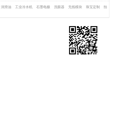
润滑油
工业冷水机
石墨电极
洗眼器
无线模块
珠宝定制
拍