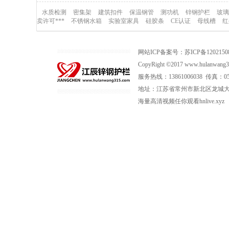
水质检测
密集架
建筑扣件
保温钢管
测功机
锌钢护栏
玻璃
卖许可***
不锈钢水箱
实验室家具
硅胶条
CE认证
母线槽
红
网站ICP备案号：
苏ICP备120215
CopyRight ©2017 www.hulan
服务热线：13861006038 传真：0519
地址：江苏省常州市新北区龙城大道
海量高清视频任你观看hnlive.xyz