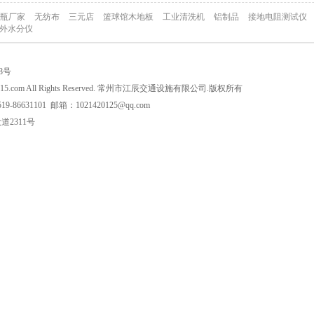
瓶厂家
无纺布
三元店
篮球馆木地板
工业清洗机
铝制品
接地电阻测试仪
外水分仪
08号
wang315.com All Rights Reserved. 常州市江辰交通设施有限公司.版权所有
-86631101 邮箱：1021420125@qq.com
2311号